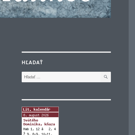
HĽADAŤ
VYHĽADÁVA
Hľadať: