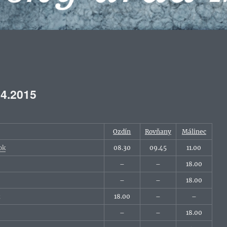
.4.2015
Ozdín
Rovňany
Málinec
ok
08.30
09.45
11.00
–
–
18.00
–
–
18.00
k
18.00
–
–
–
–
18.00