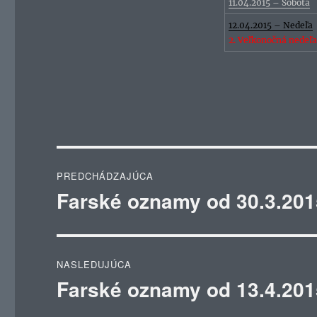
11.04.2015 – Sobota
12.04.2015 – Nedeľa
2.
Veľkonočná nedeľ
Navigácia
PREDCHÁDZAJÚCA
v
Farské oznamy od 30.3.201
Predchádzajúci
článok:
článku
NASLEDUJÚCA
Farské oznamy od 13.4.201
Ďalší
článok: