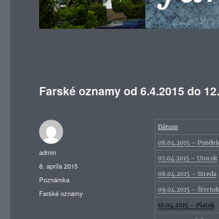
Farské oznamy od 6.4.2015 do 12
Dátum
06.04.2015 – Pondel
Autor
admin
07.04.2015 – Utorok
Publikované
8. apríla 2015
08.04.2015 – Streda
Formát
Poznámka
09.04.2015 – Štvrto
Kategórie
Farské oznamy
10.04.2015 – Piatok