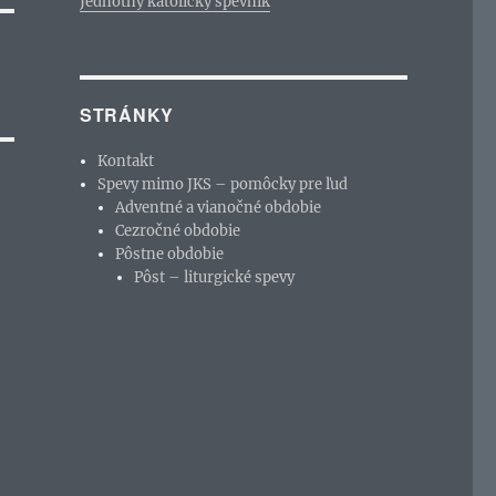
Jednotný katolícky spevník
STRÁNKY
Kontakt
Spevy mimo JKS – pomôcky pre ľud
Adventné a vianočné obdobie
Cezročné obdobie
Pôstne obdobie
Pôst – liturgické spevy