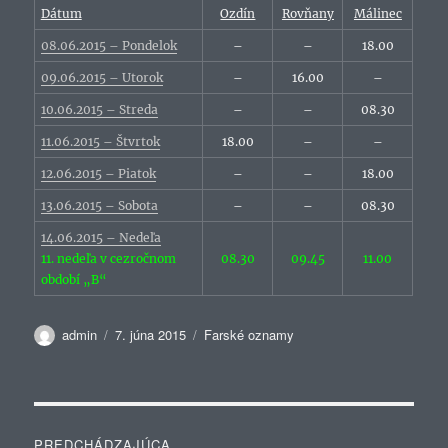
Dátum
Ozdín
Rovňany
Málinec
08.06.2015 – Pondelok
–
–
18.00
09.06.2015 – Utorok
–
16.00
–
10.06.2015 – Streda
–
–
08.30
11.06.2015 – Štvrtok
18.00
–
–
12.06.2015 – Piatok
–
–
18.00
13.06.2015 – Sobota
–
–
08.30
14.06.2015 – Nedeľa
11. nedeľa v cezročnom
08.30
09.45
11.00
období „B“
Autor
Publikované
Kategórie
admin
7. júna 2015
Farské oznamy
Navigácia
PREDCHÁDZAJÚCA