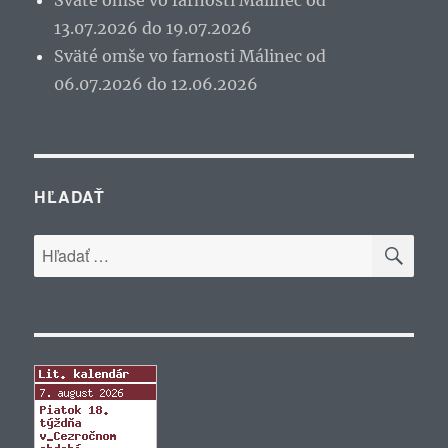
Sväté omše vo farnosti Málinec od
13.07.2026 do 19.07.2026
Sväté omše vo farnosti Málinec od
06.07.2026 do 12.06.2026
HĽADAŤ
VYH
Hľadať: