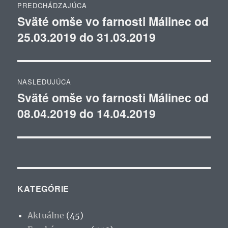
PREDCHÁDZAJÚCA
v
Sväté omše vo farnosti Málinec od
Predchádzajúci
25.03.2019 do 31.03.2019
článok:
článku
NASLEDUJÚCA
Sväté omše vo farnosti Málinec od
Ďalší
08.04.2019 do 14.04.2019
článok:
KATEGÓRIE
Aktuálne
(45)