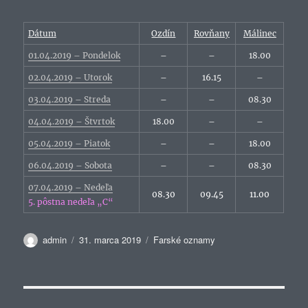
Dátum
Ozdín
Rovňany
Málinec
01.04.2019 – Pondelok
–
–
18.00
02.04.2019 – Utorok
–
16.15
–
03.04.2019 – Streda
–
–
08.30
04.04.2019 – Štvrtok
18.00
–
–
05.04.2019 – Piatok
–
–
18.00
06.04.2019 – Sobota
–
–
08.30
07.04.2019 – Nedeľa
08.30
09.45
11.00
5. pôstna nedeľa „C“
Autor
Publikované
Kategórie
admin
31. marca 2019
Farské oznamy
Navigácia