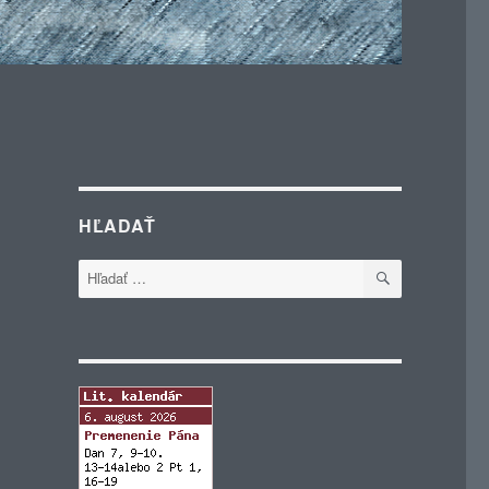
HĽADAŤ
VYHĽADÁVA
Hľadať: