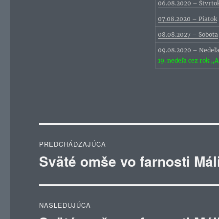
06.08.2020 – Štvrto
07.08.2020 – Piatok
08.08.2027 – Sobota
09.08.2020 – Nedeľ
19. nedeľa cez rok „
Navigácia
PREDCHÁDZAJÚCA
v
Sväté omše vo farnosti Mál
Predchádzajúci
článok:
článku
NASLEDUJÚCA