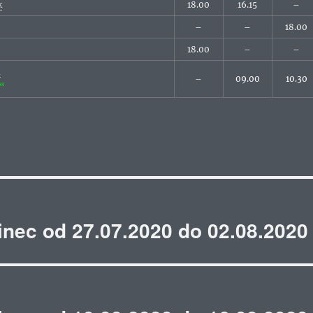
k
18.00
16.15
–
–
–
18.00
18.00
–
–
a
–
09.00
10.30
A“
inec od 27.07.2020 do 02.08.2020