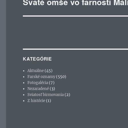
Sväté omše vo farnosti Mál
Ďalší
článok:
KATEGÓRIE
Aktuálne
(45)
Farské oznamy
(550)
Fotogaléria
(7)
Nezaradené
(3)
Sviatosť birmovania
(2)
Z histórie
(1)