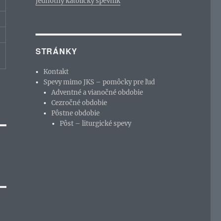
Jednotný katolícky spevník
STRÁNKY
Kontakt
Spevy mimo JKS – pomôcky pre ľud
Adventné a vianočné obdobie
Cezročné obdobie
Pôstne obdobie
Pôst – liturgické spevy