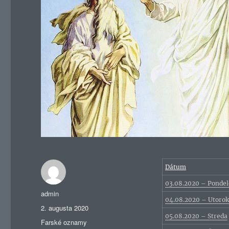
Dátum
03.08.2020 – Ponde
Autor
admin
04.08.2020 – Utoro
Publikované
2. augusta 2020
05.08.2020 – Streda
Kategórie
Farské oznamy