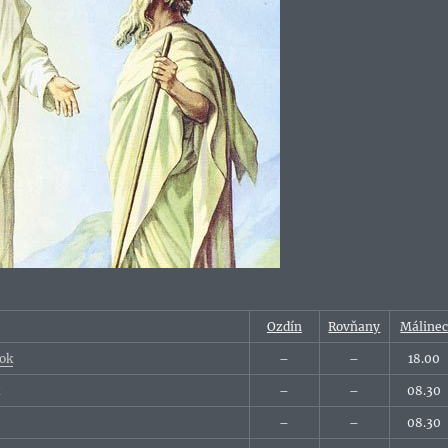
Ozdín
Rovňany
Máline
lok
–
–
18.00
k
–
–
08.30
–
–
08.30