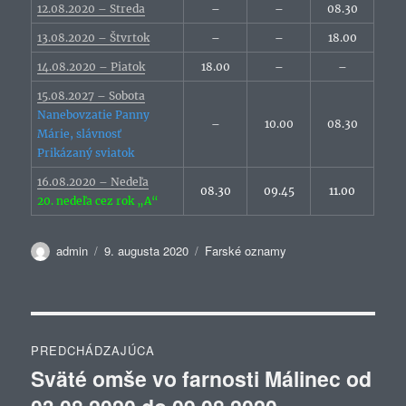
12.08.2020 – Streda
–
–
08.30
13.08.2020 – Štvrtok
–
–
18.00
14.08.2020 – Piatok
18.00
–
–
15.08.2027 – Sobota
Nanebovzatie Panny
–
10.00
08.30
Márie, slávnosť
Prikázaný sviatok
16.08.2020 – Nedeľa
08.30
09.45
11.00
20. nedeľa cez rok „A“
Autor
Publikované
Kategórie
admin
9. augusta 2020
Farské oznamy
Navigácia
PREDCHÁDZAJÚCA
v
Sväté omše vo farnosti Málinec od
Predchádzajúci
článok: