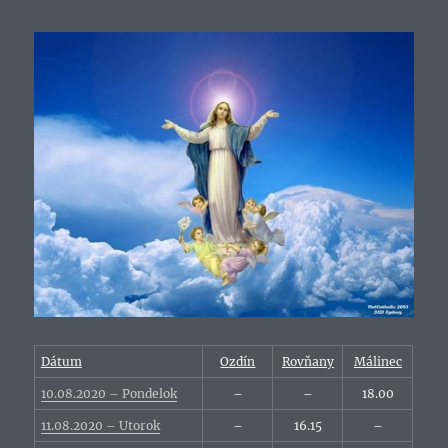
Dátum
Ozdín
Rovňany
Málinec
10.08.2020 – Pondelok
–
–
18.00
11.08.2020 – Utorok
–
16.15
–