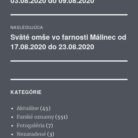
03.08.2020 do 09.08.2020
článku
NASLEDUJÚCA
Sväté omše vo farnosti Málinec od
Ďalší
17.08.2020 do 23.08.2020
článok:
KATEGÓRIE
Aktuálne
(45)
Farské oznamy
(551)
Fotogaléria
(7)
Nezaradené
(3)