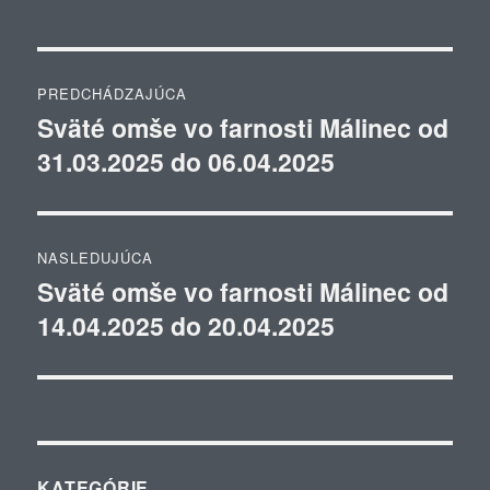
Navigácia
PREDCHÁDZAJÚCA
v
Sväté omše vo farnosti Málinec od
Predchádzajúci
31.03.2025 do 06.04.2025
článok:
článku
NASLEDUJÚCA
Sväté omše vo farnosti Málinec od
Ďalší
14.04.2025 do 20.04.2025
článok:
KATEGÓRIE