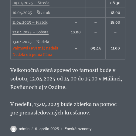
09.04.2025 – Streda
–
–
08.30
10.04.2025 – Štvrtok
–
–
18.00
11.04.2025 – Piatok
–
–
18.00
12.04.2025 – Sobota
18.00
–
–
13.04.2025 – Nedeľa
Palmová (Kvetná) nedeľa
–
09.45
11.00
Nedeľa utrpenia Pána
Veľkonočná svätá spoveď vo farnosti bude v
sobotu, 12.04.2025 od 14.00 do 15.00 v Málinci,
Rovňanoch aj v Ozdíne.
V nedeľu, 13.04.2025 bude zbierka na pomoc
pre prenasledovaných kresťanov.
Autor
Publikované
Kategórie
admin
6. apríla 2025
Farské oznamy