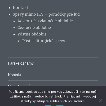
Kontakt
Spevy mimo JKS – pomôcky pre ľud
Adventné a vianočné obdobie
Cezročné obdobie
Pôstne obdobie
Pôst – liturgické spevy
Farské oznamy
Kontakt
Naša farnosť
Používame cookies aby sme pre vás zabezpečili ten najlepší
zážitok z našich webových stránok. Prehliadaním webovej
stránky vyjadrujete súhlas s ich používaním.
Rímskokatolícky farský úrad Málinec
Hrdo poháňa