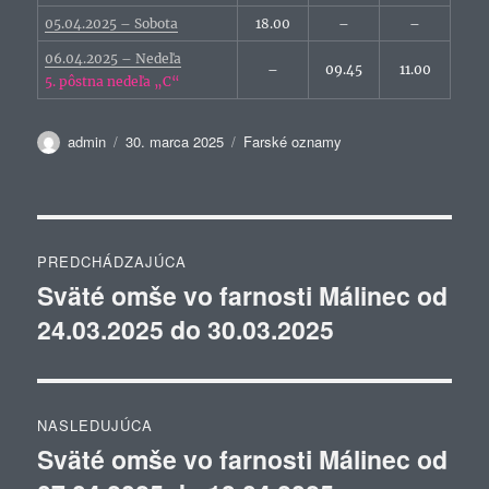
05.04.2025 – Sobota
18.00
–
–
06.04.2025 – Nedeľa
–
09.45
11.00
5. pôstna nedeľa „C“
Autor
Publikované
Kategórie
admin
30. marca 2025
Farské oznamy
Navigácia
PREDCHÁDZAJÚCA
v
Sväté omše vo farnosti Málinec od
Predchádzajúci
24.03.2025 do 30.03.2025
článok:
článku
NASLEDUJÚCA
Sväté omše vo farnosti Málinec od
Ďalší
článok: