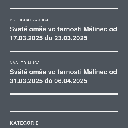
Navigácia
PREDCHÁDZAJÚCA
v
Sväté omše vo farnosti Málinec od
Predchádzajúci
17.03.2025 do 23.03.2025
článok:
článku
NASLEDUJÚCA
Sväté omše vo farnosti Málinec od
Ďalší
31.03.2025 do 06.04.2025
článok:
KATEGÓRIE