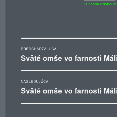
11. nedeľa v období c
Navigácia
PREDCHÁDZAJÚCA
v
Sväté omše vo farnosti Mál
Predchádzajúci
článok:
článku
NASLEDUJÚCA
Sväté omše vo farnosti Mál
Ďalší
článok: