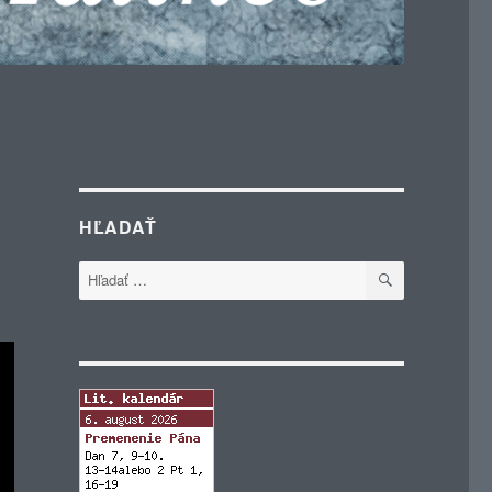
HĽADAŤ
VYHĽADÁVA
Hľadať: