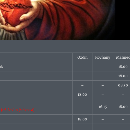
Ozdín
Rovňany
Máline
ok
–
–
18.00
–
–
18.00
–
–
08.30
18.00
–
–
–
16.15
18.00
a Ježišovho
(slávnosť)
18.00
–
–