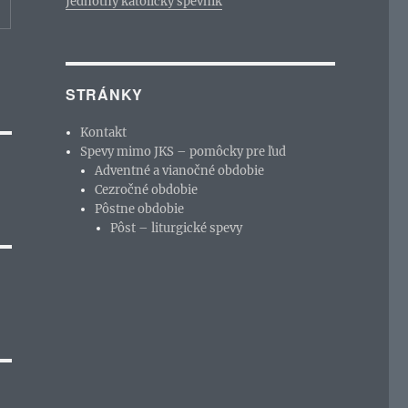
Jednotný katolícky spevník
STRÁNKY
Kontakt
Spevy mimo JKS – pomôcky pre ľud
Adventné a vianočné obdobie
Cezročné obdobie
Pôstne obdobie
Pôst – liturgické spevy