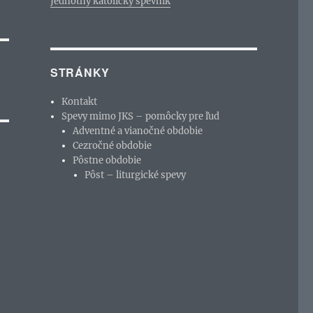
Jednotný katolícky spevník
STRÁNKY
Kontakt
Spevy mimo JKS – pomôcky pre ľud
Adventné a vianočné obdobie
Cezročné obdobie
Pôstne obdobie
Pôst – liturgické spevy