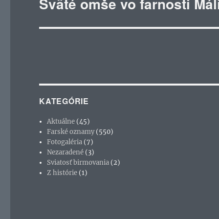
Sväté omše vo farnosti Mál
Ďalší
článok:
KATEGÓRIE
Aktuálne
(45)
Farské oznamy
(550)
Fotogaléria
(7)
Nezaradené
(3)
Sviatosť birmovania
(2)
Z histórie
(1)