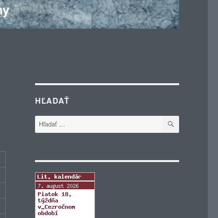
HĽADAŤ
VYHĽADÁVA
Hľadať:
c