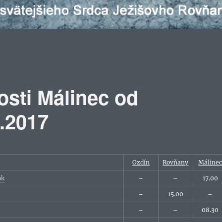
osti Málinec od
1.2017
Ozdín
Rovňany
Máline
ok
–
–
17.00
–
15.00
–
–
–
08.30