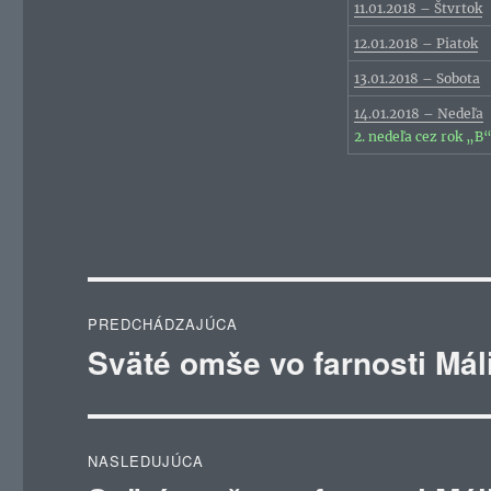
11.01.2018 – Štvrtok
12.01.2018 – Piatok
13.01.2018 – Sobota
14.01.2018 – Nedeľa
2. nedeľa cez rok „B
Navigácia
PREDCHÁDZAJÚCA
v
Sväté omše vo farnosti Mál
Predchádzajúci
článok:
článku
NASLEDUJÚCA