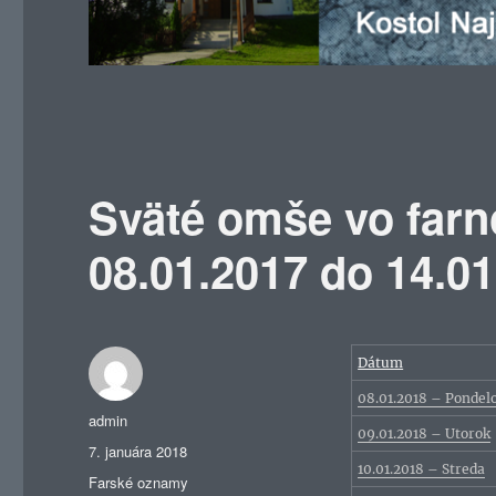
Sväté omše vo farn
08.01.2017 do 14.0
Dátum
08.01.2018 – Pondel
Autor
admin
09.01.2018 – Utorok
Publikované
7. januára 2018
10.01.2018 – Streda
Kategórie
Farské oznamy