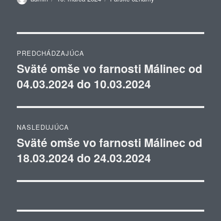
Navigácia
PREDCHÁDZAJÚCA
v
Sväté omše vo farnosti Málinec od
Predchádzajúci
04.03.2024 do 10.03.2024
článok:
článku
NASLEDUJÚCA
Sväté omše vo farnosti Málinec od
Ďalší
18.03.2024 do 24.03.2024
článok: