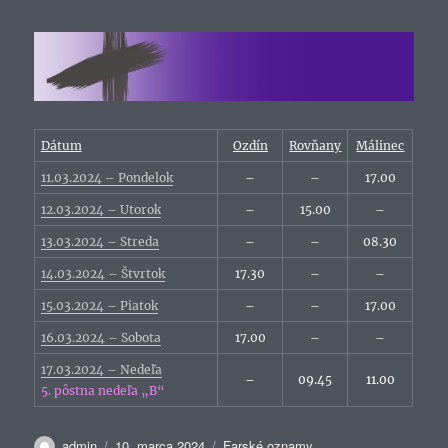
Dátum
Ozdín
Rovňany
Málinec
11.03.2024 – Pondelok
–
–
17.00
12.03.2024 – Utorok
–
15.00
–
13.03.2024 – Streda
–
–
08.30
14.03.2024 – Štvrtok
17.30
–
–
15.03.2024 – Piatok
–
–
17.00
16.03.2024 – Sobota
17.00
–
–
17.03.2024 – Nedeľa
–
09.45
11.00
5. pôstna nedeľa „B“
Autor
Publikované
Kategórie
admin
10. marca 2024
Farské oznamy