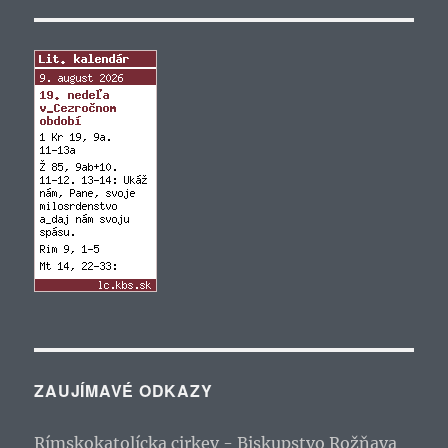
ZAUJÍMAVÉ ODKAZY
Rímskokatolícka cirkev - Biskupstvo Rožňava