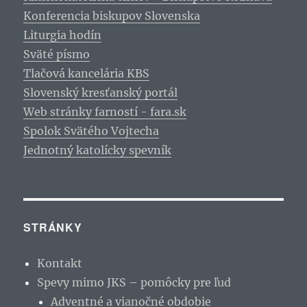
Konferencia biskupov Slovenska
Liturgia hodín
Sväté písmo
Tlačová kancelária KBS
Slovenský kresťanský portál
Web stránky farností - fara.sk
Spolok Svätého Vojtecha
Jednotný katolícky spevník
STRÁNKY
Kontakt
Spevy mimo JKS – pomôcky pre ľud
Adventné a vianočné obdobie