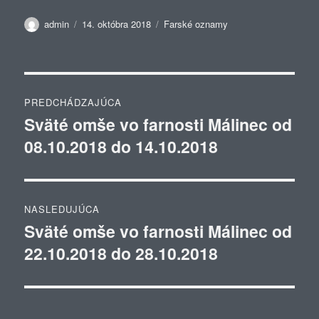
Autor
Publikované
Kategórie
admin
14. októbra 2018
Farské oznamy
Navigácia
PREDCHÁDZAJÚCA
v
Sväté omše vo farnosti Málinec od
Predchádzajúci
08.10.2018 do 14.10.2018
článok:
článku
NASLEDUJÚCA
Sväté omše vo farnosti Málinec od
Ďalší
22.10.2018 do 28.10.2018
článok: