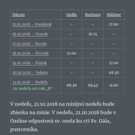
Dátum
Ozdín
Rovňany
Málinec
15.10.2018 – Pondelok
–
–
17.00
16.10.2018 – Utorok
–
16.15
–
17.10.2018 – Streda
–
–
–
18.10.2018 – Štvrtok
17.00
–
–
19.10.2018 – Piatok
–
–
17.00
20.10.2018 – Sobota
–
–
08.30
21.10.2018 – Nedeľa
08.30
09.45
11.00
29. nedeľa cez rok „B“
V nedeľu, 21.10.2018 na misijnú nedeľu bude
zbierka na misie. V nedeľu, 21.10.2018 bude v
Ozdíne odpustová sv. omša ku cti Sv. Gála,
pustovníka.