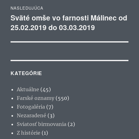
NASLEDUJÚCA
Sväté omše vo farnosti Málinec od
Ďalší
25.02.2019 do 03.03.2019
článok:
KATEGÓRIE
Aktuálne
(45)
Farské oznamy
(550)
Fotogaléria
(7)
Nezaradené
(3)
Sviatosť birmovania
(2)
Z histórie
(1)