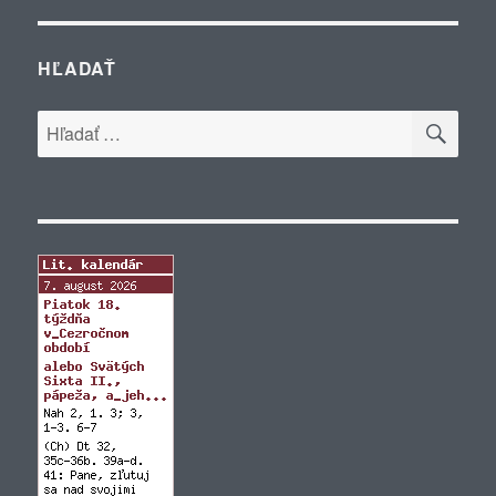
HĽADAŤ
VYH
Hľadať: