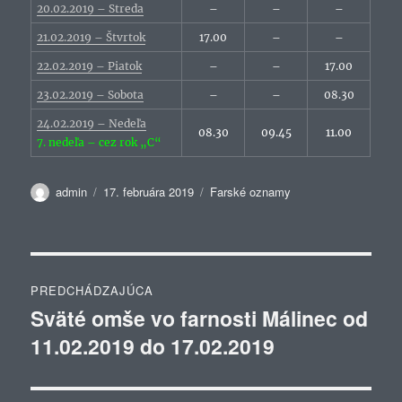
20.02.2019 – Streda
–
–
–
21.02.2019 – Štvrtok
17.00
–
–
22.02.2019 – Piatok
–
–
17.00
23.02.2019 – Sobota
–
–
08.30
24.02.2019 – Nedeľa
08.30
09.45
11.00
7. nedeľa – cez rok „C“
Autor
Publikované
Kategórie
admin
17. februára 2019
Farské oznamy
Navigácia
PREDCHÁDZAJÚCA
v
Sväté omše vo farnosti Málinec od
Predchádzajúci
11.02.2019 do 17.02.2019
článok:
článku