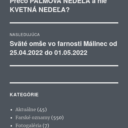
Prečo PALMOVÁ NEDEĽA a nie
Predchádzajúci
KVETNÁ NEDEĽA?
článok:
článku
NASLEDUJÚCA
Sväté omše vo farnosti Málinec od
Ďalší
25.04.2022 do 01.05.2022
článok:
KATEGÓRIE
Aktuálne
(45)
Farské oznamy
(550)
Fotogaléria
(7)