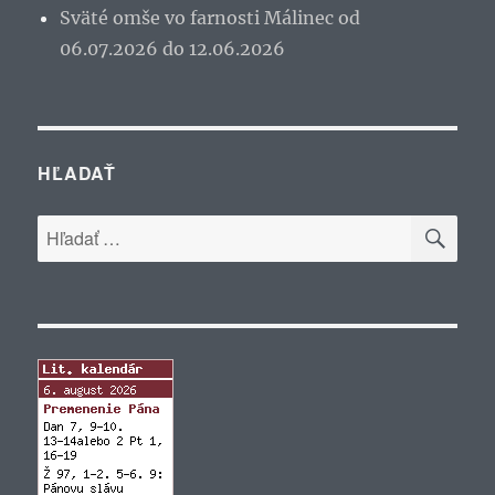
Sväté omše vo farnosti Málinec od
06.07.2026 do 12.06.2026
HĽADAŤ
VYH
Hľadať: