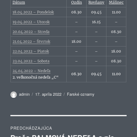
Dátum
Ozdín
Rovňany
Málinec
18.04.2022 – Pondelok
08.30
09.45
11.00
19.04.2022 – Utorok
–
16.15
–
20.04.2022 – Streda
–
–
08.30
21.04.2022 – Štvrtok
18.00
–
–
22.04.2022 – Piatok
–
–
18.00
23.04.2022 – Sobota
–
–
08.30
24.04.2022 – Nedeľa
08.30
09.45
11.00
2. veľkonočná nedeľa „C“
Autor
Publikované
Kategórie
admin
17. apríla 2022
Farské oznamy
Navigácia
PREDCHÁDZAJÚCA
v