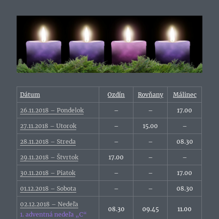
Dátum
Ozdín
Rovňany
Málinec
26.11.2018 – Pondelok
–
–
17.00
27.11.2018 – Utorok
–
15.00
–
28.11.2018 – Streda
–
–
08.30
29.11.2018 – Štvrtok
17.00
–
–
30.11.2018 – Piatok
–
–
17.00
01.12.2018 – Sobota
–
–
08.30
02.12.2018 – Nedeľa
08.30
09.45
11.00
1. adventná nedeľa „C“