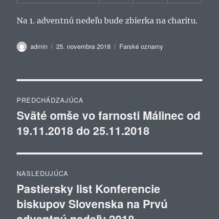
Na 1. adventnú nedeľu bude zbierka na charitu.
Autor
Publikované
Kategórie
admin
25. novembra 2018
Farské oznamy
Navigácia
PREDCHÁDZAJÚCA
v
Sväté omše vo farnosti Málinec od
Predchádzajúci
19.11.2018 do 25.11.2018
článok:
článku
NASLEDUJÚCA
Pastiersky list Konferencie
Ďalší
biskupov Slovenska na Prvú
článok:
adventnú nedeľu 2018