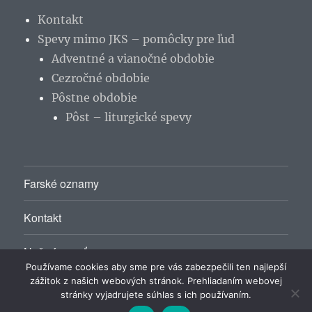
Kontakt
Spevy mimo JKS – pomôcky pre ľud
Adventné a vianočné obdobie
Cezročné obdobie
Pôstne obdobie
Pôst – liturgické spevy
Farské oznamy
Kontakt
Naša farnosť
Používame cookies aby sme pre vás zabezpečili ten najlepší
zážitok z našich webových stránok. Prehliadaním webovej
stránky vyjadrujete súhlas s ich používaním.
Rímskokatolícky farský úrad Málinec
Hrdo poháňa
WordPress