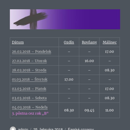
Dátum
Ozdín
Rovňany
Málinec
26.02.2018 – Pondelok
–
–
17.00
27.02.2018 – Utorok
–
16.00
–
28.02.2018 – Streda
–
–
08.30
01.03.2018 – Štvrtok
17.00
–
–
02.03.2018 – Piatok
–
–
17.00
03.03.2018 – Sobota
–
–
08.30
04.03.2018 – Nedeľa
08.30
09.45
11.00
3. pôstna cez rok „B“
Autor
Publikované
Kategórie
admin
25. februára 2018
Farské oznamy