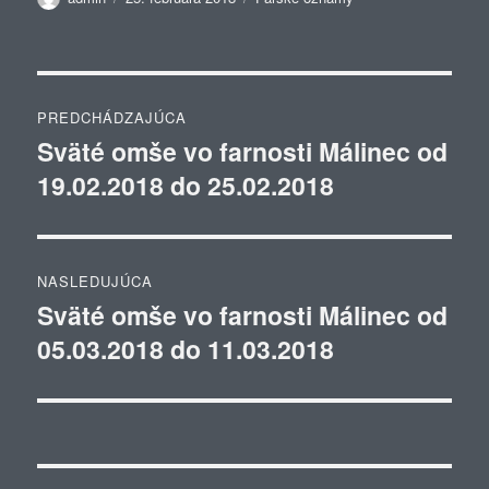
Navigácia
PREDCHÁDZAJÚCA
v
Sväté omše vo farnosti Málinec od
Predchádzajúci
19.02.2018 do 25.02.2018
článok:
článku
NASLEDUJÚCA
Sväté omše vo farnosti Málinec od
Ďalší
05.03.2018 do 11.03.2018
článok: