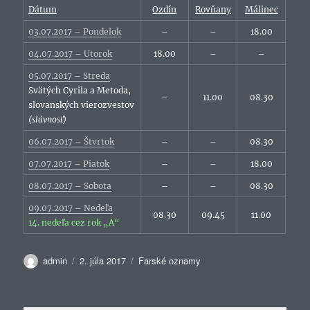
Dátum
Ozdín
Rovňany
Málinec
03.07.2017 – Pondelok
–
–
18.00
04.07.2017 – Utorok
18.00
–
–
05.07.2017 – Streda
Svätých Cyrila a Metoda,
–
11.00
08.30
slovanských vierozvestov
(slávnosť)
06.07.2017 – Štvrtok
–
–
08.30
07.07.2017 – Piatok
–
–
18.00
08.07.2017 – Sobota
–
–
08.30
09.07.2017 – Nedeľa
08.30
09.45
11.00
14. nedeľa cez rok „A“
Autor
Publikované
Kategórie
admin
2. júla 2017
Farské oznamy