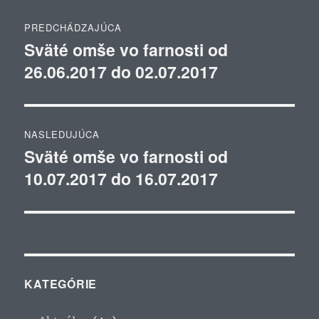
Navigácia
PREDCHÁDZAJÚCA
v
Sväté omše vo farnosti od
Predchádzajúci
26.06.2017 do 02.07.2017
článok:
článku
NASLEDUJÚCA
Sväté omše vo farnosti od
Ďalší
10.07.2017 do 16.07.2017
článok:
KATEGÓRIE