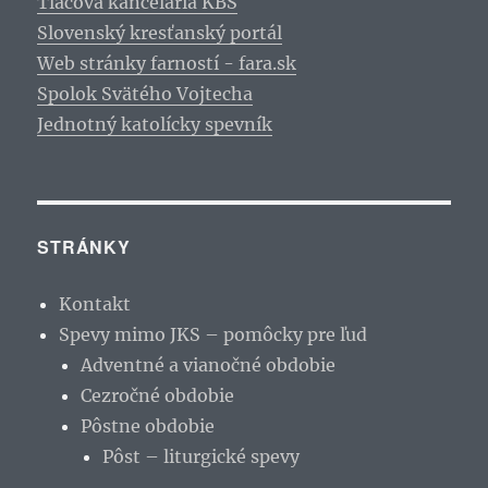
Tlačová kancelária KBS
Slovenský kresťanský portál
Web stránky farností - fara.sk
Spolok Svätého Vojtecha
Jednotný katolícky spevník
STRÁNKY
Kontakt
Spevy mimo JKS – pomôcky pre ľud
Adventné a vianočné obdobie
Cezročné obdobie
Pôstne obdobie
Pôst – liturgické spevy