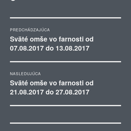
Navigácia
PREDCHÁDZAJÚCA
v
Sväté omše vo farnosti od
Predchádzajúci
07.08.2017 do 13.08.2017
článok:
článku
NASLEDUJÚCA
Sväté omše vo farnosti od
Ďalší
21.08.2017 do 27.08.2017
článok: