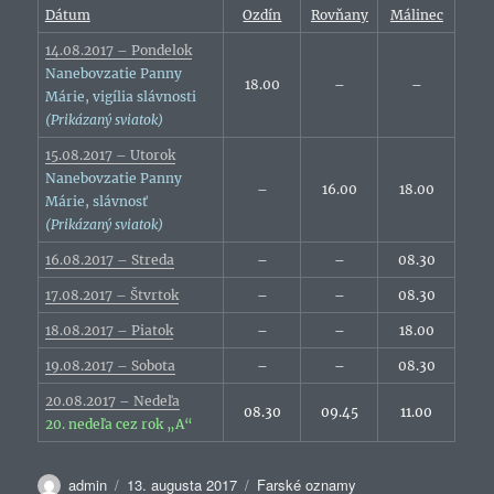
Dátum
Ozdín
Rovňany
Málinec
14.08.2017 – Pondelok
Nanebovzatie Panny
18.00
–
–
Márie, vigília slávnosti
(Prikázaný sviatok)
15.08.2017 – Utorok
Nanebovzatie Panny
–
16.00
18.00
Márie, slávnosť
(Prikázaný sviatok)
16.08.2017 – Streda
–
–
08.30
17.08.2017 – Štvrtok
–
–
08.30
18.08.2017 – Piatok
–
–
18.00
19.08.2017 – Sobota
–
–
08.30
20.08.2017 – Nedeľa
08.30
09.45
11.00
20. nedeľa cez rok „A“
Autor
Publikované
Kategórie
admin
13. augusta 2017
Farské oznamy