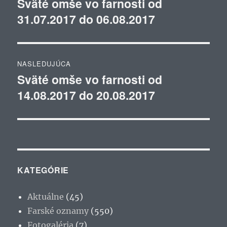
Sväté omše vo farnosti od
Predchádzajúci
31.07.2017 do 06.08.2017
článok:
článku
NASLEDUJÚCA
Sväté omše vo farnosti od
Ďalší
14.08.2017 do 20.08.2017
článok:
KATEGÓRIE
Aktuálne
(45)
Farské oznamy
(550)
Fotogaléria
(7)