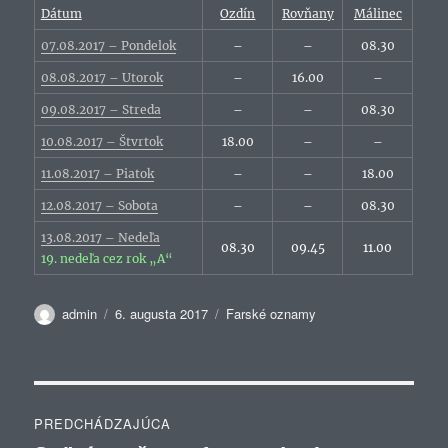
Dátum
Ozdín
Rovňany
Málinec
07.08.2017 – Pondelok
–
–
08.30
08.08.2017 – Utorok
–
16.00
–
09.08.2017 – Streda
–
–
08.30
10.08.2017 – Štvrtok
18.00
–
–
11.08.2017 – Piatok
–
–
18.00
12.08.2017 – Sobota
–
–
08.30
13.08.2017 – Nedeľa
08.30
09.45
11.00
19. nedeľa cez rok „A“
Autor
Publikované
Kategórie
admin
6. augusta 2017
Farské oznamy
Navigácia
PREDCHÁDZAJÚCA
v