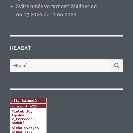
Sväté omše vo farnosti Málinec od
06.07.2026 do 12.06.2026
HĽADAŤ
VYH
Hľadať: