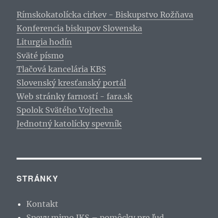
Rímskokatolícka cirkev - Biskupstvo Rožňava
Konferencia biskupov Slovenska
Liturgia hodín
Sväté písmo
Tlačová kancelária KBS
Slovenský kresťanský portál
Web stránky farností - fara.sk
Spolok Svätého Vojtecha
Jednotný katolícky spevník
STRÁNKY
Kontakt
Spevy mimo JKS – pomôcky pre ľud