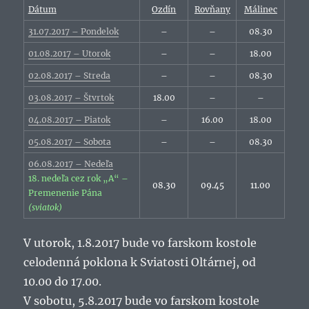
Dátum
Ozdín
Rovňany
Málinec
31.07.2017 – Pondelok
–
–
08.30
01.08.2017 – Utorok
–
–
18.00
02.08.2017 – Streda
–
–
08.30
03.08.2017 – Štvrtok
18.00
–
–
04.08.2017 – Piatok
–
16.00
18.00
05.08.2017 – Sobota
–
–
08.30
06.08.2017 – Nedeľa
18. nedeľa cez rok „A“ –
08.30
09.45
11.00
Premenenie Pána
(sviatok)
V utorok, 1.8.2017 bude vo farskom kostole
celodenná poklona k Sviatosti Oltárnej, od
10.00 do 17.00.
V sobotu, 5.8.2017 bude vo farskom kostole