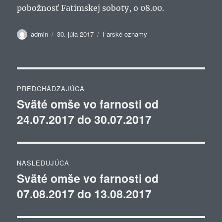
pobožnosť Fatimskej soboty, o 08.00.
Autor
Publikované
Kategórie
admin
30. júla 2017
Farské oznamy
Navigácia
PREDCHÁDZAJÚCA
v
Sväté omše vo farnosti od
Predchádzajúci
24.07.2017 do 30.07.2017
článok:
článku
NASLEDUJÚCA
Sväté omše vo farnosti od
Ďalší
07.08.2017 do 13.08.2017
článok: