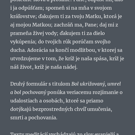
i ja odpúšťam; spomeň si na mňa v svojom
kráľovstve; ďakujem ti za tvoju Matku, ktorá je
aj mojou Matkou; zachráň ma, Pane; daj mi z
prameňa živej vody; ďakujem ti za dielo
vykúpenia; do tvojich rúk porúčam svojho
ducha. Adorácia sa končí modlitbou, v ktorej sa
utvrdzujeme v tom, že kríž je naša spása, kríž je
náš život, kríž je naša nádej.
Druhý formulár s titulom
Bol ukrižovaný, umrel
a bol pochovaný
ponúka veriacemu rozjímanie o
udalostiach a osobách, ktoré sa priamo
dotýkajú bezprostredných chvíľ umučenia,
smrti a pochovania.
Texty meditácií vychádzajú zo slov evanjelií a