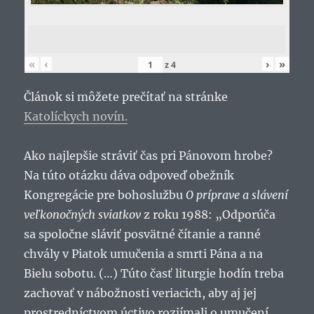
«
‹
›
»
z
4
Článok si môžete prečítať na stránke
Katolíckych novín.
Ako najlepšie stráviť čas pri Pánovom hrobe?
Na túto otázku dáva odpoveď obežník
Kongregácie pre bohoslužbu
O príprave a slávení
veľkonočných sviatkov
z roku 1988: „Odporúča
sa spoločne sláviť posvätné čítanie a ranné
chvály v Piatok umučenia a smrti Pána a na
Bielu sobotu. (…) Túto časť liturgie hodín treba
zachovať v nábožnosti veriacich, aby aj jej
prostredníctvom úctivo rozjímali o umučení,