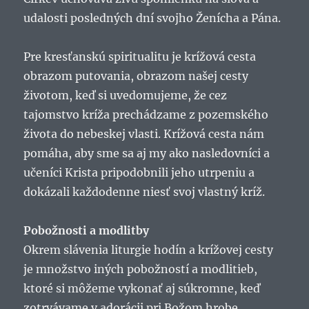
udalosti posledných dní svojho Ženícha a Pána.
Pre kresťanskú spiritualitu je krížová cesta
obrazom putovania, obrazom našej cesty
životom, keď si uvedomujeme, že cez
tajomstvo kríža prechádzame z pozemského
života do nebeskej vlasti. Krížová cesta nám
pomáha, aby sme sa aj my ako nasledovníci a
učeníci Krista pripodobnili jeho utrpeniu a
dokázali každodenne niesť svoj vlastný kríž.
Pobožnosti a modlitby
Okrem slávenia liturgie hodín a krížovej cesty
je množstvo iných pobožností a modlitieb,
ktoré si môžeme vykonať aj súkromne, keď
zotrvávame v adorácii pri Božom hrobe.