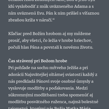
idú vyslobodiť z múk uväzneného Adama a s
ním uväznenú Evu. Pán k nim prišiel s víťaznou
zbraňou kríža v náručí.“
Kľačiac pred Božím hrobom aj my môžeme
prosiť, aby všetci, čo ležia v hrobe hriechov,
počuli hlas Pána a povstali k novému životu.
Čas strávený pri Božom hrobe
Pri pohľade na sochu mŕtveho Ježiša a pri
adorácii Najsvätejšej oltárnej sviatosti každý z
nás predkladá Pánovi svoje osobné úmysly a
vyslovuje modlitby a poďakovania. Medzi
súkromnými modlitbami treba spomenúť aj
modlitbu posvätného ruženca, najmä bolestné
tajomstvá, ktorými nás Božia Matka Mária