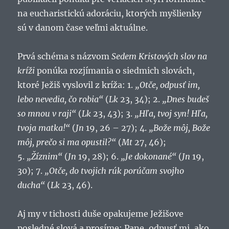
na eucharistickú adoráciu, ktorých myšlienky
sú v danom čase veľmi aktuálne.
Prvá schéma s názvom
Sedem Kristových slov na
kríži
ponúka rozjímania o siedmich slovách,
ktoré Ježiš vyslovil z kríža: 1.
„Otče, odpusť im,
lebo nevedia, čo robia“
(
Lk
23, 34); 2.
„Dnes budeš
so mnou v raji“
(
Lk
23, 43); 3.
„Hľa, tvoj syn! Hľa,
tvoja matka!“
(
Jn
19, 26 – 27); 4.
„Bože môj, Bože
môj, prečo si ma opustil?“
(
Mt
27, 46);
5.
„Žíznim“
(
Jn
19, 28); 6.
„Je dokonané“
(
Jn
19,
30); 7.
„Otče, do tvojich rúk porúčam svojho
ducha“
(
Lk
23, 46).
Aj my v tichosti duše opakujeme Ježišove
posledné slová a prosíme: Pane, odpusť mi, ako