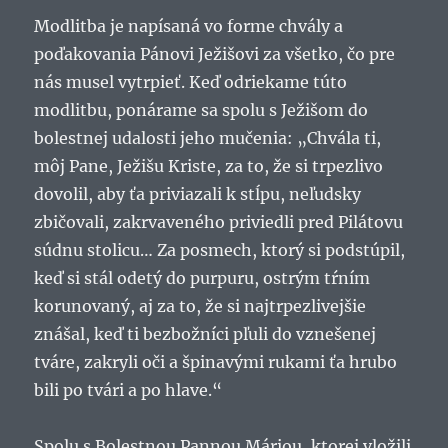
Modlitba je napísaná vo forme chvály a
poďakovania Pánovi Ježišovi za všetko, čo pre
nás musel vytrpieť. Keď odriekame túto
modlitbu, ponárame sa spolu s Ježišom do
bolestnej udalosti jeho mučenia: „Chvála ti,
môj Pane, Ježišu Kriste, za to, že si trpezlivo
dovolil, aby ťa priviazali k stĺpu, neľudsky
zbičovali, zakrvaveného priviedli pred Pilátovu
súdnu stolicu… Za posmech, ktorý si podstúpil,
keď si stál odetý do purpuru, ostrým tŕním
korunovaný, aj za to, že si najtrpezlivejšie
znášal, keď ti bezbožníci pľuli do vznešenej
tváre, zakryli oči a špinavými rukami ťa hrubo
bili po tvári a po hlave.“
Spolu s Bolestnou Pannou Máriou, ktorej vložili