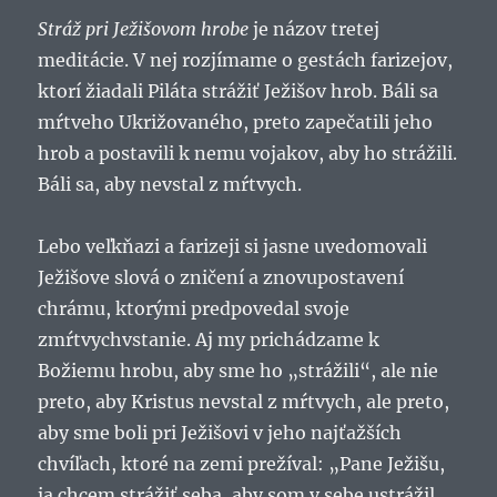
Stráž pri Ježišovom hrobe
je názov tretej
meditácie. V nej rozjímame o gestách farizejov,
ktorí žiadali Piláta strážiť Ježišov hrob. Báli sa
mŕtveho Ukrižovaného, preto zapečatili jeho
hrob a postavili k nemu vojakov, aby ho strážili.
Báli sa, aby nevstal z mŕtvych.
Lebo veľkňazi a farizeji si jasne uvedomovali
Ježišove slová o zničení a znovupostavení
chrámu, ktorými predpovedal svoje
zmŕtvychvstanie. Aj my prichádzame k
Božiemu hrobu, aby sme ho „strážili“, ale nie
preto, aby Kristus nevstal z mŕtvych, ale preto,
aby sme boli pri Ježišovi v jeho najťažších
chvíľach, ktoré na zemi prežíval: „Pane Ježišu,
ja chcem strážiť seba, aby som v sebe ustrážil