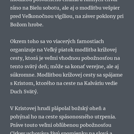
ráno na Bielu sobotu, ale aj o modlitbu vešpier
pred Veľkonočnou vigíliou, na záver poklony pri
Božom hrobe.
Okrem toho sa vo viacerých farnostiach
organizuje na Veľký piatok modlitba krížovej
cesty, ktorá je veľmi vhodnou pobožnosťou na
tento svätý deň; môže sa konať verejne, ale aj
súkromne. Modlitbou krížovej cesty sa spájame
s Kristom, ktorého na ceste na Kalváriu vedie
Duch Svätý.
V Kristovej hrudi plápolal božský oheň a
pohýnal ho na ceste spásonosného utrpenia.
Práve touto veľmi obľúbenou pobožnosťou
Cirkev uchováva živú spomienku na slová a