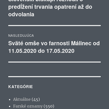
predĺžení trvania opatrení až do
článok:
článku
odvolania
NASLEDUJÚCA
Sväté omše vo farnosti Málinec od
Ďalší
11.05.2020 do 17.05.2020
článok:
KATEGÓRIE
Aktuálne
(45)
Farské oznamy
(550)