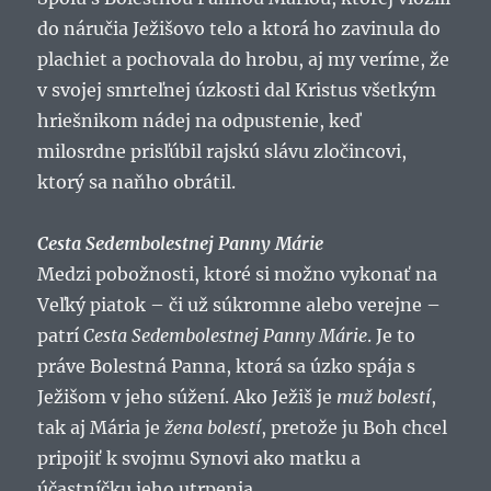
do náručia Ježišovo telo a ktorá ho zavinula do
plachiet a pochovala do hrobu, aj my veríme, že
v svojej smrteľnej úzkosti dal Kristus všetkým
hriešnikom nádej na odpustenie, keď
milosrdne prisľúbil rajskú slávu zločincovi,
ktorý sa naňho obrátil.
Cesta Sedembolestnej Panny Márie
Medzi pobožnosti, ktoré si možno vykonať na
Veľký piatok – či už súkromne alebo verejne –
patrí
Cesta Sedembolestnej Panny Márie
. Je to
práve Bolestná Panna, ktorá sa úzko spája s
Ježišom v jeho súžení. Ako Ježiš je
muž bolestí
,
tak aj Mária je
žena bolestí
, pretože ju Boh chcel
pripojiť k svojmu Synovi ako matku a
účastníčku jeho utrpenia.