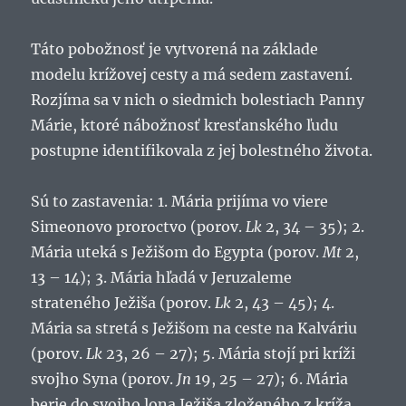
Táto pobožnosť je vytvorená na základe
modelu krížovej cesty a má sedem zastavení.
Rozjíma sa v nich o siedmich bolestiach Panny
Márie, ktoré nábožnosť kresťanského ľudu
postupne identifikovala z jej bolestného života.
Sú to zastavenia: 1. Mária prijíma vo viere
Simeonovo proroctvo (porov.
Lk
2, 34 – 35); 2.
Mária uteká s Ježišom do Egypta (porov.
Mt
2,
13 – 14); 3. Mária hľadá v Jeruzaleme
strateného Ježiša (porov.
Lk
2, 43 – 45); 4.
Mária sa stretá s Ježišom na ceste na Kalváriu
(porov.
Lk
23, 26 – 27); 5. Mária stojí pri kríži
svojho Syna (porov.
Jn
19, 25 – 27); 6. Mária
berie do svojho lona Ježiša zloženého z kríža