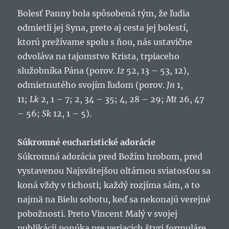
Bolesť Panny bola spôsobená tým, že ľudia
odmietli jej Syna, preto aj cesta jej bolestí,
ktorú prežívame spolu s ňou, nás ustavične
odvoláva na tajomstvo Krista, trpiaceho
služobníka Pána (porov.
Iz
52, 13 – 53, 12),
odmietnutého svojím ľudom (porov.
Jn
1,
11;
Lk
2, 1 – 7; 2, 34 – 35; 4, 28 – 29;
Mt
26, 47
– 56;
Sk
12, 1 – 5).
Súkromné eucharistické adorácie
Súkromná adorácia pred Božím hrobom, pred
vystavenou Najsvätejšou oltárnou sviatosťou sa
koná vždy v tichosti; každý rozjíma sám, a to
najmä na Bielu sobotu, keď sa nekonajú verejné
pobožnosti. Preto Vincent Malý v svojej
publikácii ponúka pre veriacich štyri formuláre