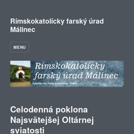
Rímskokatolícky farský úrad
Málinec
MENU
Celodenná poklona
Najsvätejšej Oltárnej
sviatosti