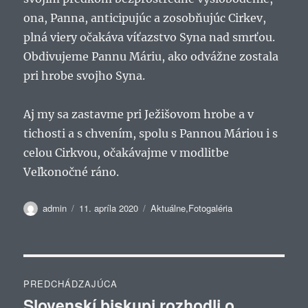
ona, Panna, anticipujúc a zosobňujúc Cirkev,
plná viery očakáva víťazstvo Syna nad smrťou.
Obdivujeme Pannu Máriu, ako odvážne zostala
pri hrobe svojho Syna.
Aj my sa zastavme pri Ježišovom hrobe a v
tichosti a s chvením, spolu s Pannou Máriou i s
celou Cirkvou, očakávajme v modlitbe
Veľkonočné ráno.
Autor
Publikované
Kategórie
admin
11. apríla 2020
Aktuálne
,
Fotogaléria
Navigácia
PREDCHÁDZAJÚCA
v
Slovenskí biskupi rozhodli o
Predchádzajúci