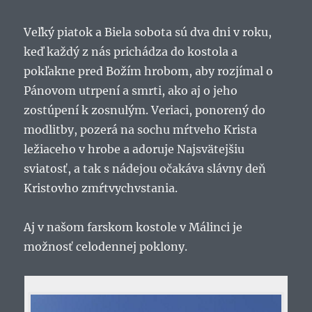
Veľký piatok a Biela sobota sú dva dni v roku,
keď každý z nás prichádza do kostola a
pokľakne pred Božím hrobom, aby rozjímal o
Pánovom utrpení a smrti, ako aj o jeho
zostúpení k zosnulým. Veriaci, ponorený do
modlitby, pozerá na sochu mŕtveho Krista
ležiaceho v hrobe a adoruje Najsvätejšiu
sviatosť, a tak s nádejou očakáva slávny deň
Kristovho zmŕtvychvstania.
Aj v našom farskom kostole v Málinci je
možnosť celodennej poklony.