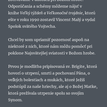
Odporúčania a schémy môžeme nájsť v
knihe
Veľký týždeň a Veľkonočné trojdnie
, ktorú
ešte v roku 1990 zostavil Vincent Malý a vydal
Spolok svätého Vojtecha.
Chcel by som upriamiť pozornosť aspoň na
niektoré z nich, ktoré nám môžu pomôcť pri
poklone Najsvätejšej sviatosti v Božom hrobe.
Prvou je modlitba pripisovaná sv. Brigite, ktorá
hovorí o utrpení, smrti a pochovaní Pána, o
veľkých bolestiach a mukách, ktoré Ježiš
podstúpil za naše hriechy, ale aj o Božej Matke,
ktorá prežívala utrpenie spolu so svojím
Synom.