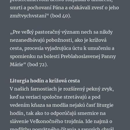
smrti a pochovaní Pána a očakávali zvesť o jeho
zmŕtvychvstaní“ (bod 40).
„Pre veľký pastoračný význam nech sa nikdy
nezanedbávajú pobožnosti, ako je krížová
cesta, procesia vyjadrujúca úctu k umučeniu a
spomienku na bolesti Preblahoslavenej Panny
Márie“ (bod 72).
Liturgia hodín a krížová cesta
V našich farnostiach je rozšírený pekný zvyk,
keď sa veriaci spoločne stretávajú a pod
vedením kňaza sa modlia nejakú časť liturgie
hodín, tak ako to odporúčajú smernice na
slávenie Veľkonočného trojdnia. Ide najmä o
modlitbu posvätného čítania a ranných chvál