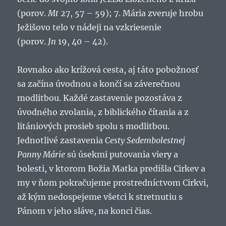
(porov.
Mt
27, 57 – 59); 7. Mária zveruje hrobu
Ježišovo telo v nádeji na vzkriesenie
(porov.
Jn
19, 40 – 42).
Rovnako ako krížová cesta, aj táto pobožnosť
sa začína úvodnou a končí sa záverečnou
modlitbou. Každé zastavenie pozostáva z
úvodného zvolania, z biblického čítania a z
litániových prosieb spolu s modlitbou.
Jednotlivé zastavenia
Cesty Sedembolestnej
Panny Márie
sú úsekmi putovania viery a
bolesti, v ktorom Božia Matka predišla Cirkev a
my v ňom pokračujeme prostredníctvom Cirkvi,
až kým nedospejeme všetci k stretnutiu s
Pánom v jeho sláve, na konci čias.