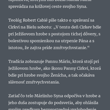
sprevádza na krížovej ceste svojho Syna.
Teológ Robert Cabié píše takto o správaní sa
Cirkvi na Bielu sobotu: „V tento deň Cirkev bdie
pri Ježišovom hrobe s postojom tichej dôvery, s
bolestivou spomienkou na utrpenie Pána a s
istotou, že zajtra príde zmŕtvychvstanie.“
Tradícia zobrazuje Pannu Máriu, ktorá stojí pri
Ježišovom hrobe, ako ikonu Panny Cirkvi, ktorá
bdie pri hrobe svojho Ženícha, a tak očakáva
slávnosť zmŕtvychvstania.
Zatiaľ čo telo Máriinho Syna odpočíva v hrobe a
jeho duša zostupuje do podsvetia, aby ohlásila
svojim predkom bezprostredné vyslobodenie,