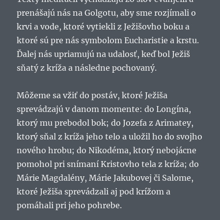
prenášajú nás na Golgotu, aby sme rozjímali o
krvi a vode, ktoré vytiekli z Ježišovho boku a
ktoré sú pre nás symbolom Eucharistie a krstu.
Ďalej nás upriamujú na udalosť, keď bol Ježiš
sňatý z kríža a následne pochovaný.
Môžeme sa vžiť do postáv, ktoré Ježiša
sprevádzajú v danom momente: do Longína,
ktorý mu prebodol bok; do Jozefa z Arimatey,
ktorý sňal z kríža jeho telo a uložil ho do svojho
nového hrobu; do Nikodéma, ktorý nebojácne
pomohol pri snímaní Kristovho tela z kríža; do
Márie Magdalény, Márie Jakubovej či Salome,
ktoré Ježiša sprevádzali aj pod krížom a
pomáhali pri jeho pohrebe.