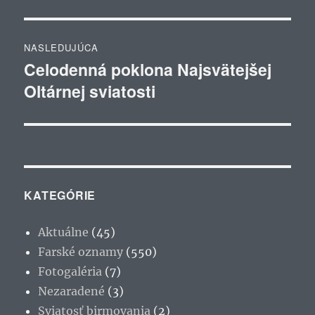
NASLEDUJÚCA
Celodenná poklona Najsvätejšej
Ďalší
Oltárnej sviatosti
článok:
KATEGÓRIE
Aktuálne
(45)
Farské oznamy
(550)
Fotogaléria
(7)
Nezaradené
(3)
Sviatosť birmovania
(2)