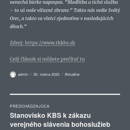
nenechá búrke napospas. “Modlitba a tichá služba
– to sú naše víťazné zbrane.“ Takto nás vedie Svätý
Otec, a takto sa všetci zjednoťme v nasledujúcich
dňoch.“
Zdroj: https://www.tkkbs.sk
Celý článok si môžete prečítať tu
Autor
Publikované
Kategórie
admin
30. marca 2020
Aktuálne
Navigácia
PREDCHÁDZAJÚCA
v
Stanovisko KBS k zákazu
Predchádzajúci
verejného slávenia bohoslužieb
článok:
článku