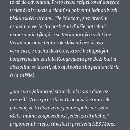
to až do odvolania. Preto treba rešpektovať doteraz
vydané inštrukcie a riadiť sa pokynmi jednotlivých
biskupských úradov. Tie kňazom, zasväteným
osobám a veriacim poskytnú ďalšie potrebné
usmernenia týkajúce sa Veľkonočných sviatkov.
Veľká noc bude tento rok slávená bez účasti
veriacich, v duchu dekrétov, ktoré biskupským
konferenciám zaslala Kongregácia pre Boží kult a
disciplínu sviatostí, ako aj Apoštolská penitenciária
(viď nižšie).
„Sme vo výnimočnej situácii, akú sme doteraz
nezažili. Včera pri Urbi et Orbi pápež František
povedal, že to dokážeme jedine spoločne. Lebo
všetci máme zodpovednosť jeden za druhého,“
pripomenul v tejto súvislosti predseda KBS Mons.