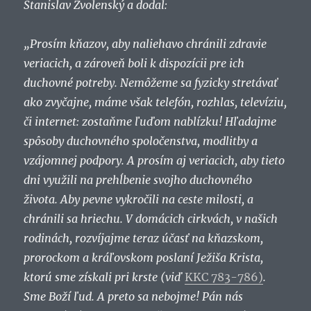
Stanislav Zvolenský a dodal:
„Prosím kňazov, aby naliehavo chránili zdravie
veriacich, a zároveň boli k dispozícii pre ich
duchovné potreby. Nemôžeme sa fyzicky stretávať
ako zvyčajne, máme však telefón, rozhlas, televíziu,
či internet: zostaňme ľuďom nablízku! Hľadajme
spôsoby duchovného spoločenstva, modlitby a
vzájomnej podpory. A prosím aj veriacich, aby tieto
dni využili na prehĺbenie svojho duchovného
života. Aby pevne vykročili na ceste milosti, a
chránili sa hriechu. V domácich cirkvách, v našich
rodinách, rozvíjajme teraz účasť na kňazskom,
prorockom a kráľovskom poslaní Ježiša Krista,
ktorú sme získali pri krste (viď
KKC 783-786)
.
Sme Boží ľud. A preto sa nebojme! Pán nás