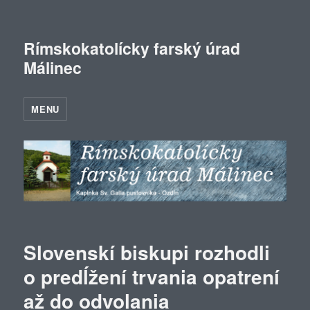
Rímskokatolícky farský úrad
Málinec
MENU
Slovenskí biskupi rozhodli
o predĺžení trvania opatrení
až do odvolania