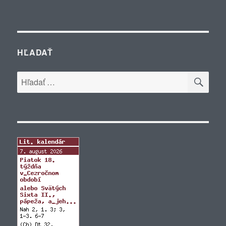
HĽADAŤ
VYH
Hľadať: