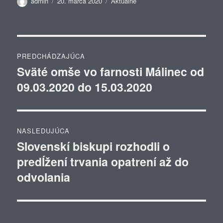
Autor
Publikované
Kategórie
admin
20. marca 2020
Aktuálne
Navigácia
PREDCHÁDZAJÚCA
v
Sväté omše vo farnosti Málinec od
Predchádzajúci
09.03.2020 do 15.03.2020
článok:
článku
NASLEDUJÚCA
Slovenskí biskupi rozhodli o
Ďalší
predĺžení trvania opatrení až do
článok:
odvolania