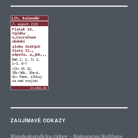
ZAUJÍMAVÉ ODKAZY
Rímskokatolícka cirkev - Biskupstvo Rožňava