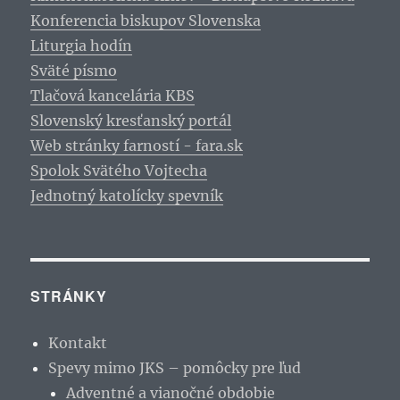
Konferencia biskupov Slovenska
Liturgia hodín
Sväté písmo
Tlačová kancelária KBS
Slovenský kresťanský portál
Web stránky farností - fara.sk
Spolok Svätého Vojtecha
Jednotný katolícky spevník
STRÁNKY
Kontakt
Spevy mimo JKS – pomôcky pre ľud
Adventné a vianočné obdobie