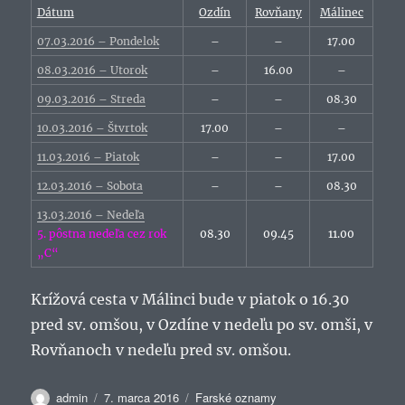
Dátum
Ozdín
Rovňany
Málinec
07.03.2016 – Pondelok
–
–
17.00
08.03.2016 – Utorok
–
16.00
–
09.03.2016 – Streda
–
–
08.30
10.03.2016 – Štvrtok
17.00
–
–
11.03.2016 – Piatok
–
–
17.00
12.03.2016 – Sobota
–
–
08.30
13.03.2016 – Nedeľa
5. pôstna nedeľa cez rok
08.30
09.45
11.00
„C“
Krížová cesta v Málinci bude v piatok o 16.30
pred sv. omšou, v Ozdíne v nedeľu po sv. omši, v
Rovňanoch v nedeľu pred sv. omšou.
Autor
Publikované
Kategórie
admin
7. marca 2016
Farské oznamy