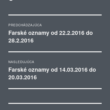
Navigácia
PREDCHÁDZAJÚCA
v
Farské oznamy od 22.2.2016 do
Predchádzajúci
28.2.2016
článok:
článku
NASLEDUJÚCA
Farské oznamy od 14.03.2016 do
Ďalší
20.03.2016
článok: