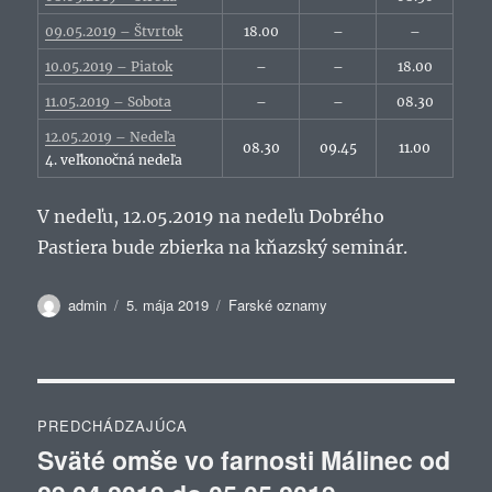
09.05.2019 – Štvrtok
18.00
–
–
10.05.2019 – Piatok
–
–
18.00
11.05.2019 – Sobota
–
–
08.30
12.05.2019 – Nedeľa
08.30
09.45
11.00
4. veľkonočná nedeľa
V nedeľu, 12.05.2019 na nedeľu Dobrého
Pastiera bude zbierka na kňazský seminár.
Autor
Publikované
Kategórie
admin
5. mája 2019
Farské oznamy
Navigácia
PREDCHÁDZAJÚCA
v
Sväté omše vo farnosti Málinec od
Predchádzajúci
článok: