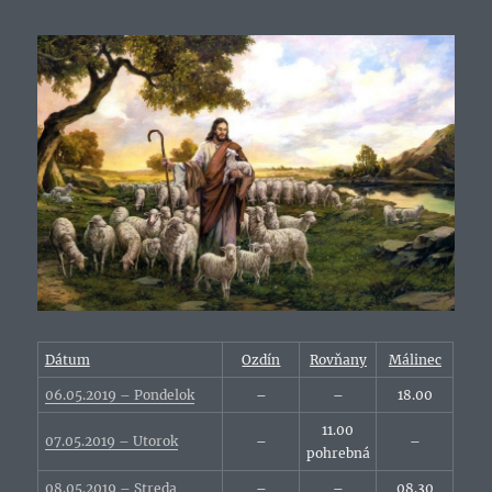
Dátum
Ozdín
Rovňany
Málinec
06.05.2019 – Pondelok
–
–
18.00
11.00
07.05.2019 – Utorok
–
–
pohrebná
08.05.2019 – Streda
–
–
08.30