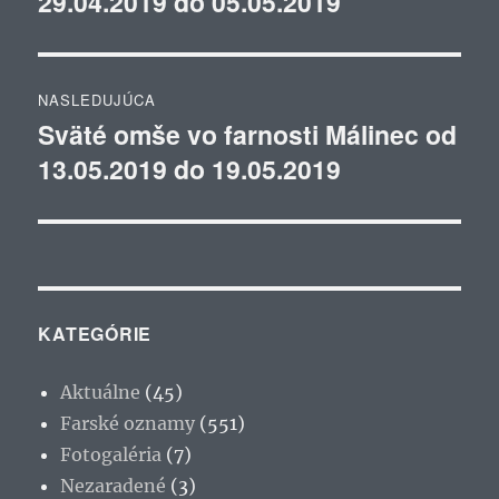
29.04.2019 do 05.05.2019
článku
NASLEDUJÚCA
Sväté omše vo farnosti Málinec od
Ďalší
13.05.2019 do 19.05.2019
článok:
KATEGÓRIE
Aktuálne
(45)
Farské oznamy
(551)
Fotogaléria
(7)
Nezaradené
(3)