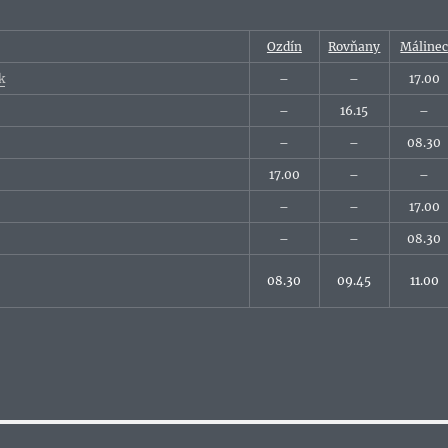
Ozdín
Rovňany
Máline
k
–
–
17.00
–
16.15
–
–
–
08.30
17.00
–
–
–
–
17.00
–
–
08.30
08.30
09.45
11.00