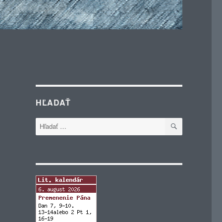
HĽADAŤ
VYHĽADÁVA
Hľadať: