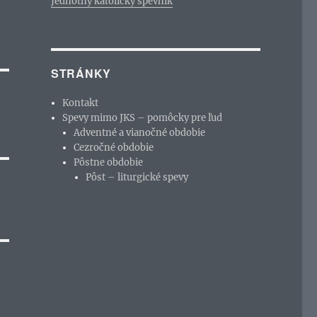
Jednotný katolícky spevník
STRÁNKY
Kontakt
Spevy mimo JKS – pomôcky pre ľud
Adventné a vianočné obdobie
Cezročné obdobie
Pôstne obdobie
Pôst – liturgické spevy