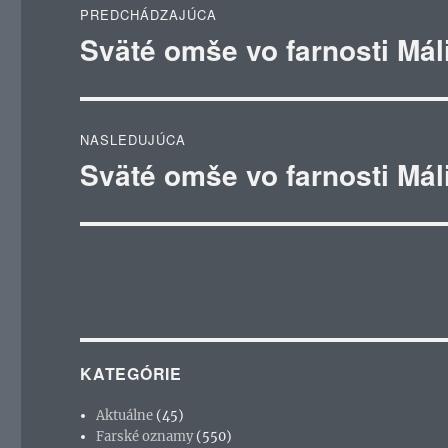
PREDCHÁDZAJÚCA
v
Sväté omše vo farnosti Mál
Predchádzajúci
článok:
článku
NASLEDUJÚCA
Sväté omše vo farnosti Mál
Ďalší
článok:
KATEGÓRIE
Aktuálne
(45)
Farské oznamy
(550)