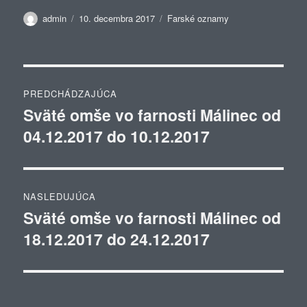
Autor
Publikované
Kategórie
admin
10. decembra 2017
Farské oznamy
Navigácia
PREDCHÁDZAJÚCA
v
Sväté omše vo farnosti Málinec od
Predchádzajúci
04.12.2017 do 10.12.2017
článok:
článku
NASLEDUJÚCA
Sväté omše vo farnosti Málinec od
Ďalší
18.12.2017 do 24.12.2017
článok: