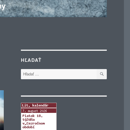
HĽADAŤ
VYHĽADÁVA
Hľadať: