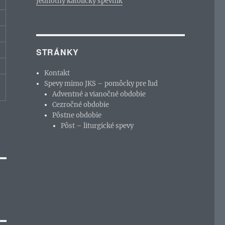
Jednotný katolícky spevník
STRÁNKY
Kontakt
Spevy mimo JKS – pomôcky pre ľud
Adventné a vianočné obdobie
Cezročné obdobie
Pôstne obdobie
Pôst – liturgické spevy