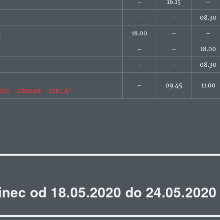
–
16.15
–
–
–
08.30
k
18.00
–
–
–
–
18.00
–
–
08.30
–
09.45
11.00
ého – slávnosť – rok „A“
inec od 18.05.2020 do 24.05.2020