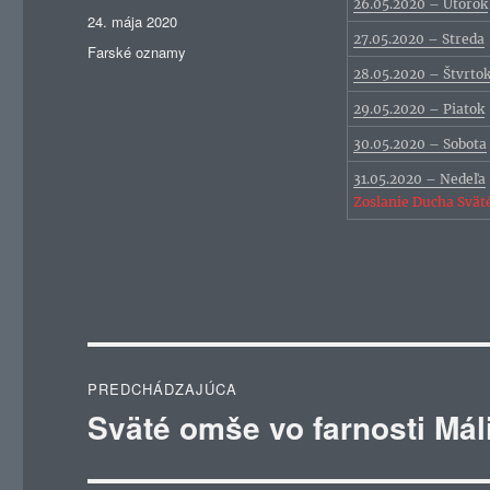
26.05.2020 – Utorok
Publikované
24. mája 2020
27.05.2020 – Streda
Kategórie
Farské oznamy
28.05.2020 – Štvrto
29.05.2020 – Piatok
30.05.2020 – Sobota
31.05.2020 – Nedeľa
Zoslanie Ducha Svät
Navigácia
PREDCHÁDZAJÚCA
v
Sväté omše vo farnosti Mál
Predchádzajúci
článok:
článku