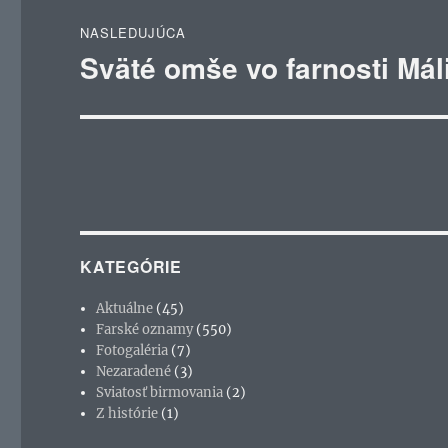
NASLEDUJÚCA
Sväté omše vo farnosti Mál
Ďalší
článok:
KATEGÓRIE
Aktuálne
(45)
Farské oznamy
(550)
Fotogaléria
(7)
Nezaradené
(3)
Sviatosť birmovania
(2)
Z histórie
(1)