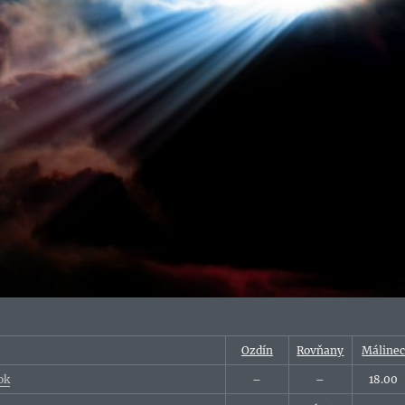
Ozdín
Rovňany
Máline
ok
–
–
18.00