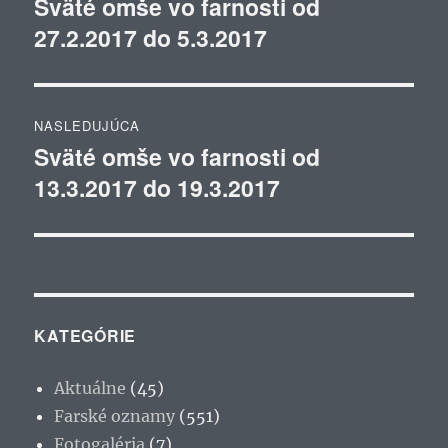
Sväté omše vo farnosti od
Predchádzajúci
27.2.2017 do 5.3.2017
článok:
článku
NASLEDUJÚCA
Sväté omše vo farnosti od
Ďalší
13.3.2017 do 19.3.2017
článok:
KATEGÓRIE
Aktuálne
(45)
Farské oznamy
(551)
Fotogaléria
(7)