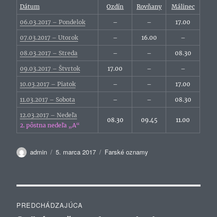
Dátum
Ozdín
Rovňany
Málinec
06.03.2017 – Pondelok
–
–
17.00
07.03.2017 – Utorok
–
16.00
–
08.03.2017 – Streda
–
–
08.30
09.03.2017 – Štvrtok
17.00
–
–
10.03.2017 – Piatok
–
–
17.00
11.03.2017 – Sobota
–
–
08.30
12.03.2017 – Nedeľa
08.30
09.45
11.00
2. pôstna nedeľa „A“
Autor
Publikované
Kategórie
admin
5. marca 2017
Farské oznamy
Navigácia
PREDCHÁDZAJÚCA
v