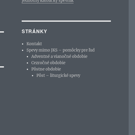
Jednotný katolícky spevník
STRÁNKY
Kontakt
Spevy mimo JKS – pomôcky pre ľud
Adventné a vianočné obdobie
Cezročné obdobie
Pôstne obdobie
Pôst – liturgické spevy