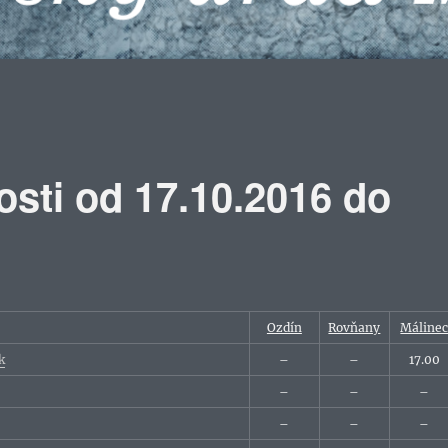
osti od 17.10.2016 do
Ozdín
Rovňany
Máline
k
–
–
17.00
–
–
–
–
–
–