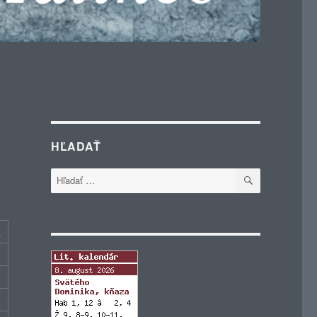
HĽADAŤ
VYHĽADÁVA
Hľadať:
c