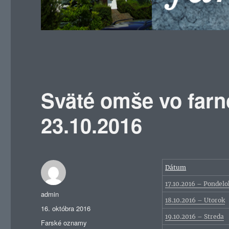
Sväté omše vo farn
23.10.2016
Dátum
17.10.2016 – Pondelo
Autor
admin
18.10.2016 – Utorok
Publikované
16. októbra 2016
19.10.2016 – Streda
Kategórie
Farské oznamy