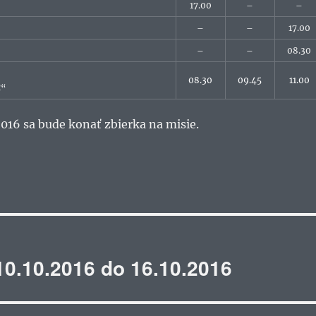
17.00
–
–
–
–
17.00
–
–
08.30
08.30
09.45
11.00
C“
2016 sa bude konať zbierka na misie.
10.10.2016 do 16.10.2016