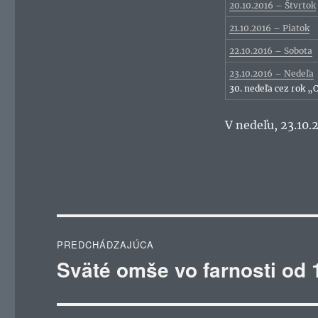
20.10.2016 – Štvrtok
21.10.2016 – Piatok
22.10.2016 – Sobota
23.10.2016 – Nedeľa
30. nedeľa cez rok „
V nedeľu, 23.10.
Navigácia
PREDCHÁDZAJÚCA
v
Sväté omše vo farnosti od 
Predchádzajúci
článok:
článku