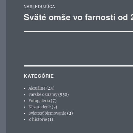
NASLEDUJÚCA
Sväté omše vo farnosti od 
Ďalší
článok:
KATEGÓRIE
Aktuálne
(45)
Farské oznamy
(550)
Fotogaléria
(7)
Nezaradené
(3)
Sviatosť birmovania
(2)
Z histórie
(1)