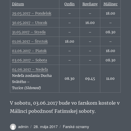
Dátum
Ozdín
Rovňany
Málinec
29.05.2017 – Pondelok
–
–
18.00
30.05.2017 – Utorok
–
16.00
–
31.05.2017 – Streda
–
–
08.30
01.06.2017 – Štvrtok
18.00
–
–
02.06.2017 – Piatok
–
–
18.00
03.06.2017 – Sobota
–
–
08.30
04.06.2017 – Nedeľa
Nedeľa zoslania Ducha
08.30
09.45
11.00
Svätého –
Turíce
(Slávnosť)
V sobotu, 03.06.2017 bude vo farskom kostole v
Málinci pobožnosť Fatimskej soboty.
Autor
Publikované
Kategórie
admin
28. mája 2017
Farské oznamy