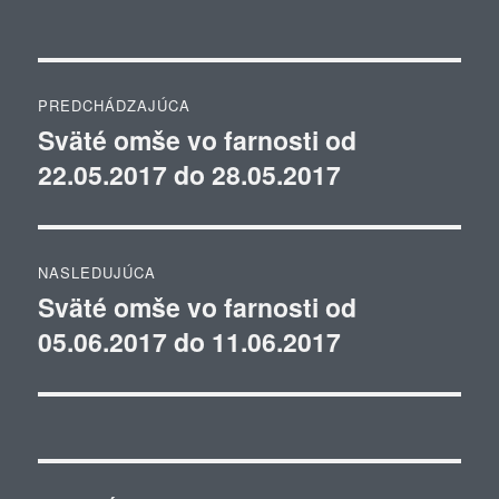
Navigácia
PREDCHÁDZAJÚCA
v
Sväté omše vo farnosti od
Predchádzajúci
22.05.2017 do 28.05.2017
článok:
článku
NASLEDUJÚCA
Sväté omše vo farnosti od
Ďalší
05.06.2017 do 11.06.2017
článok: