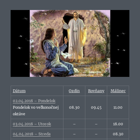
Dátum
Ozdín
Rovňany
Málinec
02.04.2018 – Pondelok
Pondelok vo veľkonočnej
08.30
09.45
11.00
oktáve
03.04.2018 – Utorok
–
–
18.00
04.04.2018 – Streda
–
–
08.30