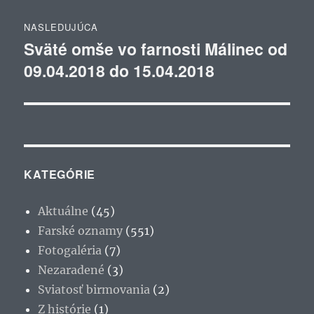
NASLEDUJÚCA
Sväté omše vo farnosti Málinec od
Ďalší
09.04.2018 do 15.04.2018
článok:
KATEGÓRIE
Aktuálne
(45)
Farské oznamy
(551)
Fotogaléria
(7)
Nezaradené
(3)
Sviatosť birmovania
(2)
Z histórie
(1)