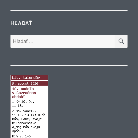
HĽADAŤ
VYH
Hľadať: