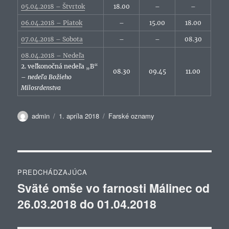
05.04.2018 – Štvrtok
18.00
–
–
06.04.2018 – Piatok
–
15.00
18.00
07.04.2018 – Sobota
–
–
08.30
08.04.2018 – Nedeľa
2. veľkonočná nedeľa „B“
08.30
09.45
11.00
–
nedeľa Božieho
Milosrdenstva
Autor
Publikované
Kategórie
admin
1. apríla 2018
Farské oznamy
Navigácia
PREDCHÁDZAJÚCA
v
Sväté omše vo farnosti Málinec od
Predchádzajúci
26.03.2018 do 01.04.2018
článok:
článku