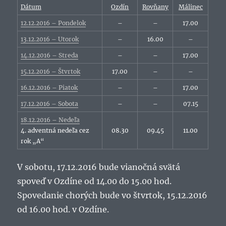
Dátum
Ozdín
Rovňany
Málinec
12.12.2016 – Pondelok
–
–
17.00
13.12.2016 – Utorok
–
16.00
–
14.12.2016 – Streda
–
–
17.00
15.12.2016 – Štvrtok
17.00
–
–
16.12.2016 – Piatok
–
–
17.00
17.12.2016 – Sobota
–
–
07.15
18.12.2016 – Nedeľa
4. adventná nedeľa cez
08.30
09.45
11.00
rok „A“
V sobotu, 17.12.2016 bude vianočná svätá
spoveď v Ozdíne od 14.00 do 15.00 hod.
Spovedanie chorých bude vo štvrtok, 15.12.2016
od 16.00 hod. v Ozdíne.