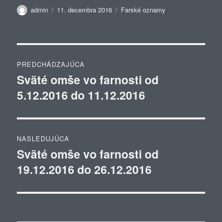
Autor
Publikované
Kategórie
admin
11. decembra 2016
Farské oznamy
Navigácia
PREDCHÁDZAJÚCA
v
Sväté omše vo farnosti od
Predchádzajúci
5.12.2016 do 11.12.2016
článok:
článku
NASLEDUJÚCA
Sväté omše vo farnosti od
Ďalší
19.12.2016 do 26.12.2016
článok: